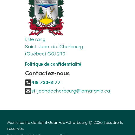
1, 8e rang
Saint-Jean-de-Cherbourg
(Québec) G0J 2R0
Politique de confidentialité
Contactez-nous

418 733-8177

st-jeandecherbourg@lamatanie.ca
Municipalité de Saint-Jean-de-Cherbourg © 2026 Tous droits
réservés