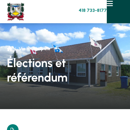

418 733-8177
/
Vie municipale

Élections et
référendum