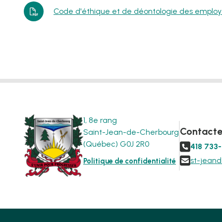
Code d'éthique et de déontologie des employe
1, 8e rang
Contacte
Saint-Jean-de-Cherbourg
(Québec) G0J 2R0

418 733

st-jean
Politique de confidentialité