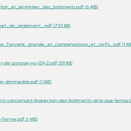
ion_et_lentretien_des_batiments.pdf (6 MB)
jet_de_reglement_.pdf (720 KB)
_fonciere_gnerale_et_compensations_et_tarifs_.pdf (1 M
-de-zonage-no-159-2.pdf (511 KB)
on-dimmeuble.pdf (1 MB)
t-concernant-linspection-des-batiments-ainsi-que-lemiss.p
ferme.pdf (1 MB)