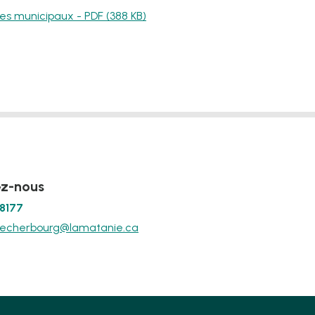
s municipaux - PDF (388 KB)
z-nous
-8177
decherbourg@lamatanie.ca