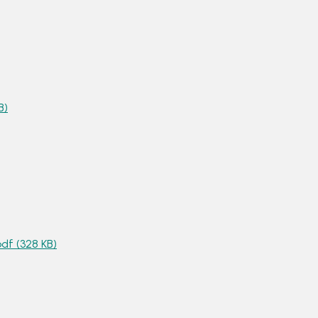
B)
df (328 KB)