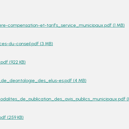
re-compensation-et-tarifs_service_municipaux.pdf (1 MB)
es-du-conseil.pdf (3 MB)
pdf (922 KB)
de_deontologie_des_elus-es.pdf (4 MB)
alites_de_publication_des_avis_publics_municipaux.pdf (
df (259 KB)