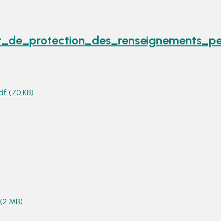
et_de_protection_des_renseignements_pe
f (70 KB)
(2 MB)