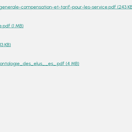
nerale-compensation-et-tarif-pour-les-service.pdf (243 KB
.pdf (1 MB)
13 KB)
tologie_des_elus__es_.pdf (4 MB)